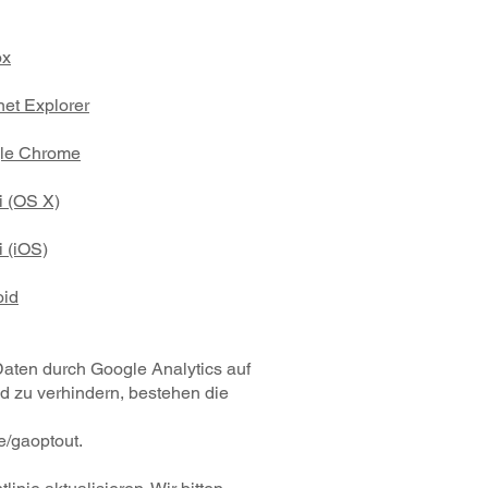
ox
net Explorer
gle Chrome
i (OS X)
i (iOS)
oid
aten durch Google Analytics auf
d zu verhindern, bestehen die
e/gaoptout.