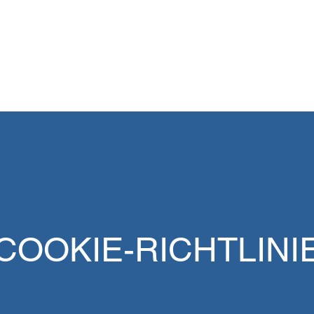
chütz
START
EXPERTISEN
KURS
tpraxis
COOKIE-RICHTLINI